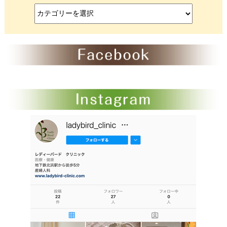
カ
テ
ゴ
リ
ー