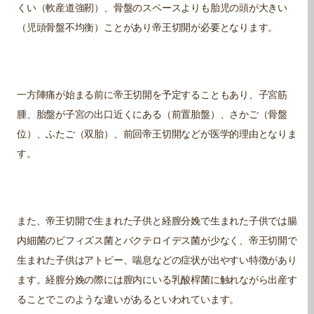
くい（軟産道強靭）、骨盤のスペースよりも胎児の頭が大きい
（児頭骨盤不均衡）ことがあり帝王切開が必要となります。
一方陣痛が始まる前に帝王切開を予定することもあり、子宮筋
腫、胎盤が子宮の出口近くにある（前置胎盤）、さかご（骨盤
位）、ふたご（双胎）、前回帝王切開などが医学的理由となりま
す。
また、帝王切開で生まれた子供と経膣分娩で生まれた子供では腸
内細菌のビフィズス菌とバクテロイデス菌が少なく、帝王切開で
生まれた子供はアトピー、喘息などの症状が出やすい特徴があり
ます。経膣分娩の際には膣内にいる乳酸桿菌に触れながら出産す
ることでこのような違いがあるといわれています。