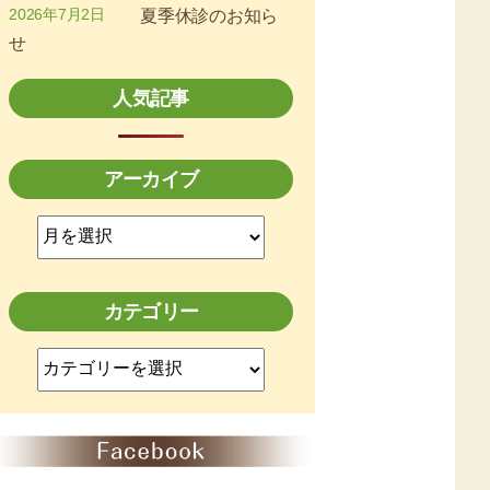
2026年7月2日
夏季休診のお知ら
せ
人気記事
アーカイブ
ア
ー
カ
イ
カテゴリー
ブ
カ
テ
ゴ
リ
ー