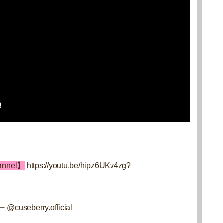
nnel】
https://youtu.be/hipz6UKv4zg?
ー
@cuseberry.official