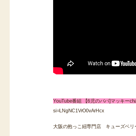
YouTube番組 【6児のババ]マッキーcha
si=LNgNC1VrO0vArHcx
大阪の抱っこ紐専門店 キューズベリ