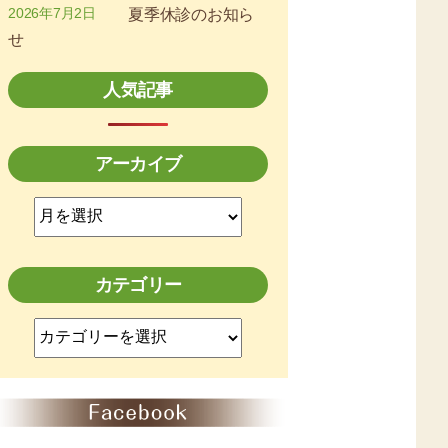
2026年7月2日
夏季休診のお知ら
せ
人気記事
アーカイブ
ア
ー
カ
イ
カテゴリー
ブ
カ
テ
ゴ
リ
ー