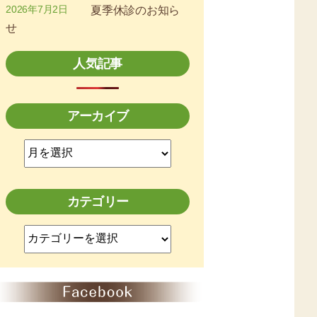
2026年7月2日
夏季休診のお知ら
せ
人気記事
アーカイブ
ア
ー
カ
イ
カテゴリー
ブ
カ
テ
ゴ
リ
ー