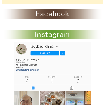
ゴ
リ
ー